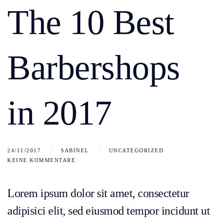
The 10 Best
Barbershops
in 2017
24/11/2017
SABINEL
UNCATEGORIZED
KEINE KOMMENTARE
ZU
THE
10
BEST
Lorem ipsum dolor sit amet, consectetur
BARBERSHOPS
IN
adipisici elit, sed eiusmod tempor incidunt ut
2017