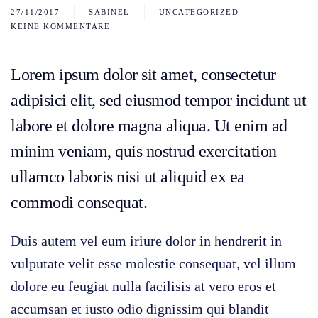
27/11/2017
SABINEL
UNCATEGORIZED
KEINE KOMMENTARE
ZU
CREATIVE
BLUE
HAIR
Lorem ipsum dolor sit amet, consectetur
COLOR
IDEAS
adipisici elit, sed eiusmod tempor incidunt ut
labore et dolore magna aliqua. Ut enim ad
minim veniam, quis nostrud exercitation
ullamco laboris nisi ut aliquid ex ea
commodi consequat.
Duis autem vel eum iriure dolor in hendrerit in
vulputate velit esse molestie consequat, vel illum
dolore eu feugiat nulla facilisis at vero eros et
accumsan et iusto odio dignissim qui blandit