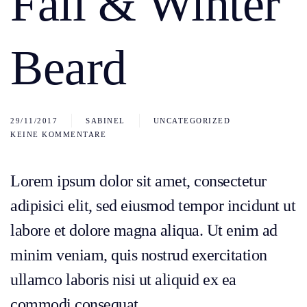
Fall & Winter
Beard
29/11/2017
SABINEL
UNCATEGORIZED
KEINE KOMMENTARE
ZU
SEVEN
TIPS
FOR
Lorem ipsum dolor sit amet, consectetur
GROWING
A
adipisici elit, sed eiusmod tempor incidunt ut
FALL
&
labore et dolore magna aliqua. Ut enim ad
WINTER
BEARD
minim veniam, quis nostrud exercitation
ullamco laboris nisi ut aliquid ex ea
commodi consequat.