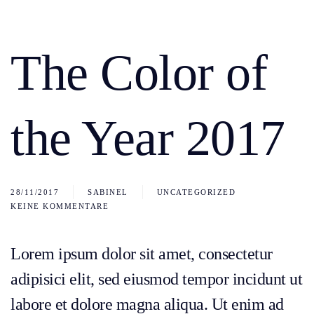
The Color of
the Year 2017
28/11/2017
SABINEL
UNCATEGORIZED
KEINE KOMMENTARE
ZU
THE
COLOR
OF
Lorem ipsum dolor sit amet, consectetur
THE
YEAR
adipisici elit, sed eiusmod tempor incidunt ut
2017
labore et dolore magna aliqua. Ut enim ad