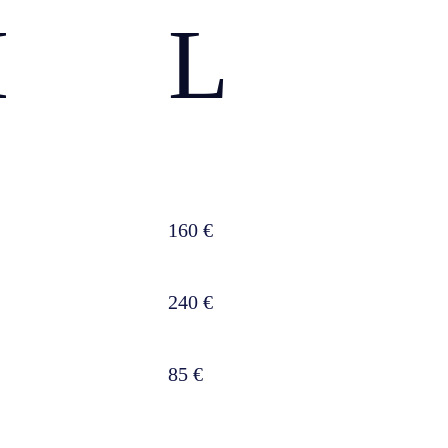
M
L
160 €
240 €
85 €